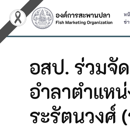
หน
Skip
ข่
to
content
อสป. ร่วมจั
อำลาตำแหน่ง
ระรัตนวงศ์ (