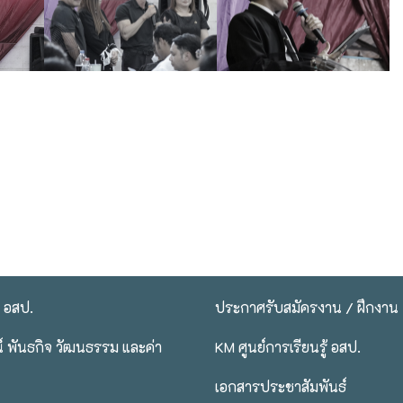
บ อสป.
ประกาศรับสมัครงาน / ฝึกงาน
ศน์ พันธกิจ วัฒนธรรม และค่า
KM ศูนย์การเรียนรู้ อสป.
เอกสารประชาสัมพันธ์