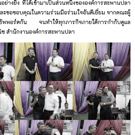
ย่างยิ่ง ที่ได้เข้ามาเป็นส่วนหนึ่งขององค์การสะพานปลา
กคน และขอขอบคุณในความร่วมมือร่วมใจอันดีเยี่ยม จากคณะผู้
นุนซัพพอร์ตกัน จนทำให้ทุกภารกิจภายใต้การกำกับดูแล
กวนิช สำนักงานองค์การสะพานปลา