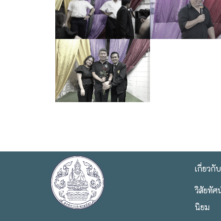
เกี่ยวกั
วิสัยทั
นิยม