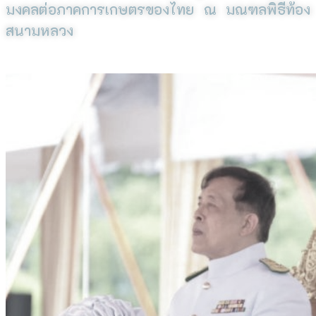
มงคลต่อภาคการเกษตรของไทย ณ มณฑลพิธีท้อง
สนามหลวง