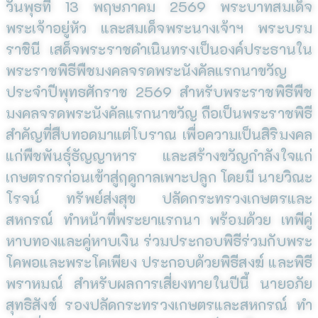
วันพุธที่ 13 พฤษภาคม 2569 พระบาทสมเด็จ
พระเจ้าอยู่หัว และสมเด็จพระนางเจ้าฯ พระบรม
ราชินี เสด็จพระราชดำเนินทรงเป็นองค์ประธานใน
พระราชพิธีพืชมงคลจรดพระนังคัลแรกนาขวัญ
ประจำปีพุทธศักราช 2569 สำหรับพระราชพิธีพืช
มงคลจรดพระนังคัลแรกนาขวัญ ถือเป็นพระราชพิธี
สำคัญที่สืบทอดมาแต่โบราณ เพื่อความเป็นสิริมงคล
แก่พืชพันธุ์ธัญญาหาร และสร้างขวัญกำลังใจแก่
เกษตรกรก่อนเข้าสู่ฤดูกาลเพาะปลูก โดยมี นายวิณะ
โรจน์ ทรัพย์ส่งสุข ปลัดกระทรวงเกษตรและ
สหกรณ์ ทำหน้าที่พระยาแรกนา พร้อมด้วย เทพีคู่
หาบทองและคู่หาบเงิน ร่วมประกอบพิธีร่วมกับพระ
โคพอและพระโคเพียง ประกอบด้วยพิธีสงฆ์ และพิธี
พราหมณ์ สำหรับผลการเสี่ยงทายในปีนี้ นายอภัย
สุทธิสังข์ รองปลัดกระทรวงเกษตรและสหกรณ์ ทำ