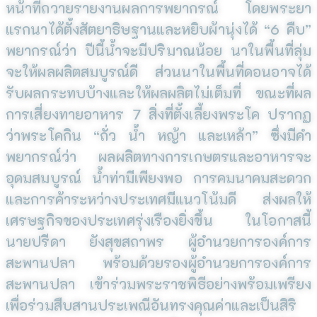
หน้าที่ถวายรายงานผลการพยากรณ์ โดยพระยา
แรกนาได้ตั้งสัตยาธิษฐานและหยิบผ้านุ่งได้ “6 คืบ”
พยากรณ์ว่า ปีนี้น้ำจะมีปริมาณน้อย นาในพื้นที่ลุ่ม
จะให้ผลผลิตสมบูรณ์ดี ส่วนนาในพื้นที่ดอนอาจได้
รับผลกระทบบ้างและให้ผลผลิตไม่เต็มที่ ขณะที่ผล
การเสี่ยงทายอาหาร 7 สิ่งที่ตั้งเลี้ยงพระโค ปรากฏ
ว่าพระโคกิน “ถั่ว น้ำ หญ้า และเหล้า” ซึ่งมีคำ
พยากรณ์ว่า ผลผลิตทางการเกษตรและอาหารจะ
อุดมสมบูรณ์ น้ำท่ามีเพียงพอ การคมนาคมสะดวก
และการค้าระหว่างประเทศมีแนวโน้มดี ส่งผลให้
เศรษฐกิจของประเทศรุ่งเรืองยิ่งขึ้น ในโอกาสนี้
นายปรีดา ยังสุขสถาพร ผู้อำนวยการองค์การ
สะพานปลา พร้อมด้วยรองผู้อำนวยการองค์การ
สะพานปลา เข้าร่วมพระราชพิธีอย่างพร้อมเพรียง
เพื่อร่วมสืบสานประเพณีอันทรงคุณค่าและเป็นสิริ