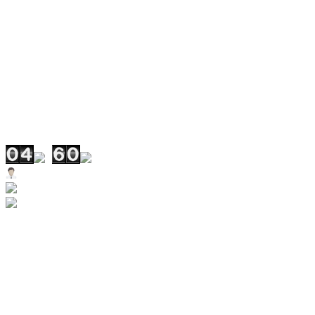
KM ศูนย์การเรียนรู้ อสป.
เอกสารประชาสัมพันธ์
สำหรับผู้ปฏิบัติงาน อสป.
ติดต่อ อสป.
แผนผังเว็บไซต์
นโยบายคุ้มครองข้อมูลส่วนบุคคล
📊 จำนวนผู้เยี่ยมชมเว็บไซต์
Users Today : 60
Users This Month : 1272
Users This Year : 28472