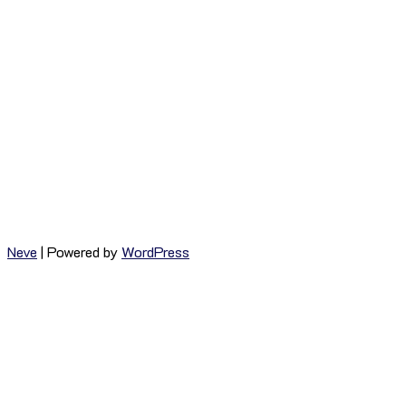
องค์การสะพานปลา
149 ซอย เจริญกรุง 58
แขวง ยานนาวา เขต สาทร
กรุงเทพมหานคร 10120
Neve
| Powered by
WordPress
เกี่ยวกับ อสป.
วิสัยทัศน์ พันธกิจ วัฒนธรรม และค่านิยม
ข้อมูลด้านการบริการ
ข้อมูลสะพานปลาและท่าเทียบเรือประมง
ประกาศรับสมัครงาน / ฝึกงาน