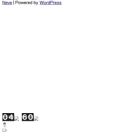
Neve
| Powered by
WordPress
เกี่ยวกับ อสป.
วิสัยทัศน์ พันธกิจ วัฒนธรรม และค่านิยม
ข้อมูลด้านการบริการ
ข้อมูลสะพานปลาและท่าเทียบเรือประมง
ประกาศรับสมัครงาน / ฝึกงาน
KM ศูนย์การเรียนรู้ อสป.
เอกสารประชาสัมพันธ์
สำหรับผู้ปฏิบัติงาน อสป.
ติดต่อ อสป.
แผนผังเว็บไซต์
นโยบายคุ้มครองข้อมูลส่วนบุคคล
📊 จำนวนผู้เยี่ยมชมเว็บไซต์
Users Today : 60
Users This Month : 1272